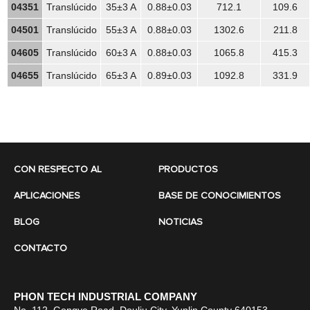
04351
Translúcido
35±3 A
0.88±0.03
712.1
109.6
04501
Translúcido
55±3 A
0.88±0.03
1302.6
211.8
04605
Translúcido
60±3 A
0.88±0.03
1065.8
415.3
04655
Translúcido
65±3 A
0.89±0.03
1092.8
331.9
CON RESPECTO AL
PRODUCTOS
APLICACIONES
BASE DE CONOCIMIENTOS
BLOG
NOTICIAS
CONTACTO
PHON TECH INDUSTRIAL COMPANY