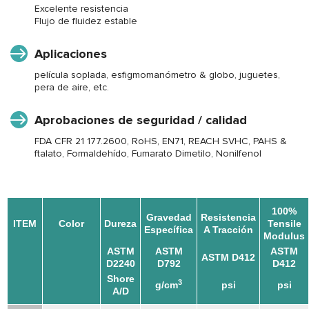
Excelente resistencia
Flujo de fluidez estable
Aplicaciones
película soplada, esfigmomanómetro & globo, juguetes,
pera de aire, etc.
Aprobaciones de seguridad / calidad
FDA CFR 21 177.2600, RoHS, EN71, REACH SVHC, PAHS &
ftalato, Formaldehído, Fumarato Dimetilo, Nonilfenol
100%
Gravedad
Resistencia
ITEM
Color
Dureza
Tensile
Específica
A Tracción
Modulus
ASTM
ASTM
ASTM
ASTM D412
D2240
D792
D412
Shore
3
g/cm
psi
psi
A/D