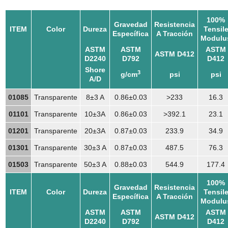
100%
Gravedad
Resistencia
ITEM
Color
Dureza
Tensil
Específica
A Tracción
Modulu
ASTM
ASTM
ASTM
ASTM D412
D2240
D792
D412
Shore
3
g/cm
psi
psi
A/D
01085
Transparente
8±3 A
0.86±0.03
>233
16.3
01101
Transparente
10±3A
0.86±0.03
>392.1
23.1
01201
Transparente
20±3A
0.87±0.03
233.9
34.9
01301
Transparente
30±3 A
0.87±0.03
487.5
76.3
01503
Transparente
50±3 A
0.88±0.03
544.9
177.4
100%
Gravedad
Resistencia
ITEM
Color
Dureza
Tensil
Específica
A Tracción
Modulu
ASTM
ASTM
ASTM
ASTM D412
D2240
D792
D412