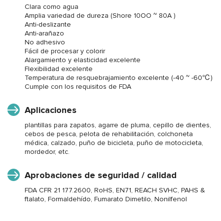
Clara como agua
Amplia variedad de dureza (Shore 10OO ~ 80A )
Anti-deslizante
Anti-arañazo
No adhesivo
Fácil de procesar y colorir
Alargamiento y elasticidad excelente
Flexibilidad excelente
Temperatura de resquebrajamiento excelente (-40 ~ -60℃)
Cumple con los requisitos de FDA
Aplicaciones
plantillas para zapatos, agarre de pluma, cepillo de dientes,
cebos de pesca, pelota de rehabilitación, colchoneta
médica, calzado, puño de bicicleta, puño de motocicleta,
mordedor, etc.
Aprobaciones de seguridad / calidad
FDA CFR 21 177.2600, RoHS, EN71, REACH SVHC, PAHS &
ftalato, Formaldehído, Fumarato Dimetilo, Nonilfenol