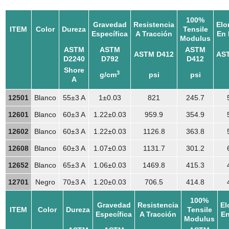
100%
Gravedad
Resistencia
Elo
ITEM
Color
Dureza
Tensile
Específica
A Tracción
En 
Modulus
ASTM
ASTM
ASTM
ASTM D412
AS
D2240
D792
D412
Shore
3
g/cm
psi
psi
A
12501
Blanco
55±3 A
1±0.03
821
245.7
12601
Blanco
60±3 A
1.22±0.03
959.9
354.9
12602
Blanco
60±3 A
1.22±0.03
1126.8
363.8
12608
Blanco
60±3 A
1.07±0.03
1131.7
301.2
12652
Blanco
65±3 A
1.06±0.03
1469.8
415.3
12701
Negro
70±3 A
1.20±0.03
706.5
414.8
100%
Gravedad
Resistencia
El
ITEM
Color
Dureza
Tensile
Específica
A Tracción
En
Modulus